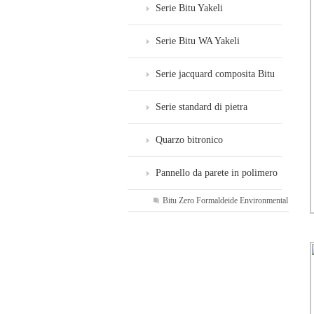
Serie Bitu Yakeli
Serie Bitu WA Yakeli
Serie jacquard composita Bitu
WF
Serie standard di pietra
artificiale Bitu WS
Quarzo bitronico
Pannello da parete in polimero
Bitu Zero Formaldeide Environmental
di formaldeide zero
Protection Board