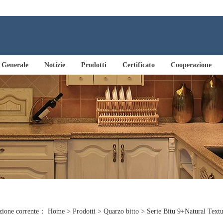
Generale
Notizie
Prodotti
Certificato
Cooperazione
zione corrente：
Home
>
Prodotti
>
Quarzo bitto
>
Serie Bitu 9+Natural Text