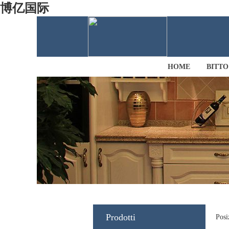
博亿国际
HOME
BITTO 
Prodotti
Posi