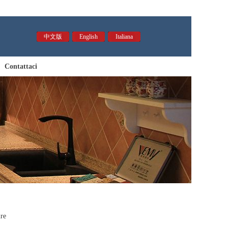
中文版
English
Italiana
Contattaci
ure