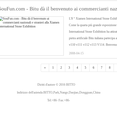
SouFun.com - Bitu dà il benvenuto ai commercianti nazio
Xiamen International Stone Exhibition
L'8 ° Xiamen International Stone Exhib
Come la quarta più grande esposizione 
International Stone Exhibition ha attir
pietra artificiale Bitu italiana parteci
v110 v111 v112 v113 V114. Benvenuti co
quel momento!
2008-04-15
«
1
2
3
4
5
6
7
8
Diritti d'autore © 2016 BITTO
lndirizzo dell'azienda:BITTO,Park,Nange,Daojiao,Dongguan,China
Tel:+86- Fax:+86-